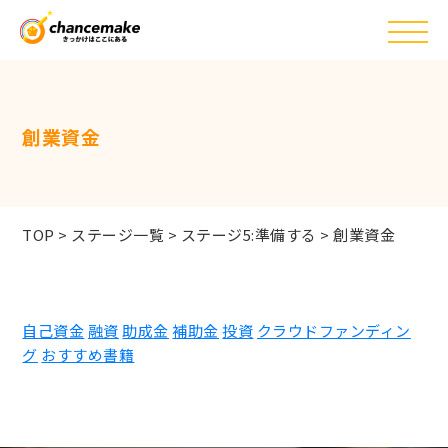
創業資金
TOP
>
ステージ一覧
>
ステージ5:準備する
>
創業資金
自己資金
融資
助成金
補助金
投資
クラウドファンディン
グ
おすすめ書籍