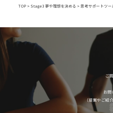
TOP
>
Stage3 夢や理想を決める
>
思考サポートツー
ご
お問
（提案やご紹