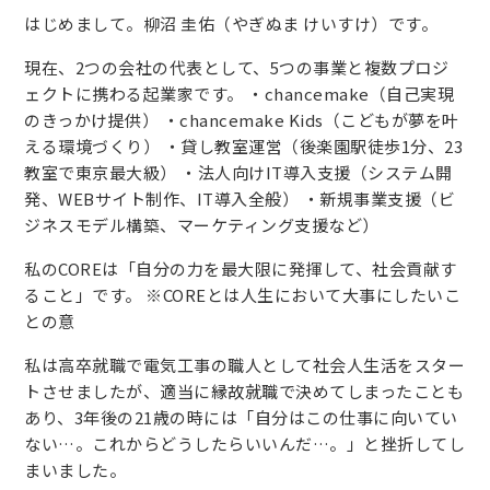
はじめまして。柳沼 圭佑（やぎぬま けいすけ）です。
現在、2つの会社の代表として、5つの事業と複数プロジ
ェクトに携わる起業家です。 ・chancemake（自己実現
のきっかけ提供） ・chancemake Kids（こどもが夢を叶
える環境づくり） ・貸し教室運営（後楽園駅徒歩1分、23
教室で東京最大級） ・法人向けIT導入支援（システム開
発、WEBサイト制作、IT導入全般） ・新規事業支援（ビ
ジネスモデル構築、マーケティング支援など）
私のCOREは「自分の力を最大限に発揮して、社会貢献す
ること」です。 ※COREとは人生において大事にしたいこ
との意
私は高卒就職で電気工事の職人として社会人生活をスター
トさせましたが、適当に縁故就職で決めてしまったことも
あり、3年後の21歳の時には「自分はこの仕事に向いてい
ない…。これからどうしたらいいんだ…。」と挫折してし
まいました。