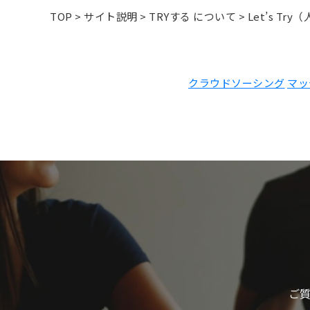
TOP
>
サイト説明
>
TRYする について
>
Let’s T
クラウドソーシング
マッ
ご