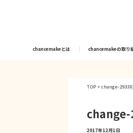
chancemakeとは
chancemakeの取り
TOP
>
change-29330
change-
2017年12月1日