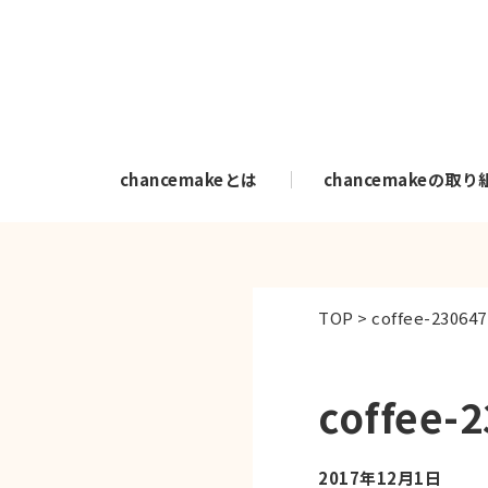
chancemakeとは
chancemakeの取り
TOP
>
coffee-23064
coffee-
2017年12月1日