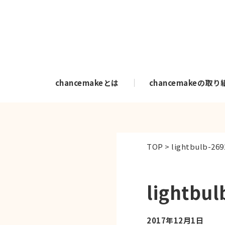
chancemakeとは
chancemakeの取り
TOP
>
lightbulb-26
lightbu
2017年12月1日