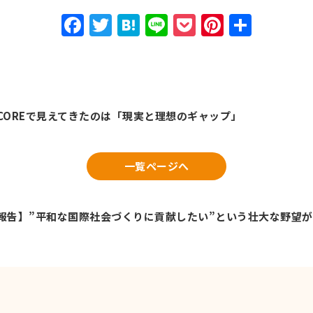
Facebook
Twitter
Hatena
Line
Pocket
Pinteres
共
有
】COREで見えてきたのは「現実と理想のギャップ」
一覧ページへ
動報告】”平和な国際社会づくりに貢献したい”という壮大な野望