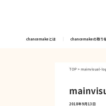
chancemakeとは
chancemakeの取り
TOP
>
mainvisual-l
mainvis
2018年9月13日