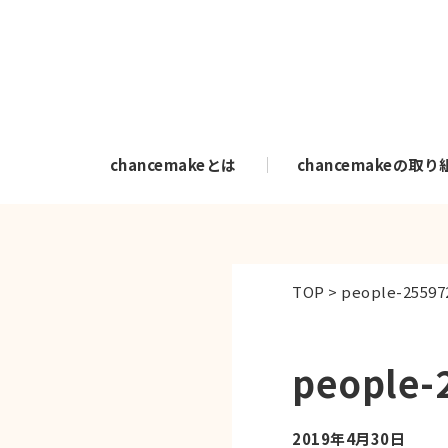
chancemakeとは
chancemakeの取り
TOP
>
people-25597
people-
2019年4月30日