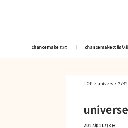
chancemakeとは
chancemakeの取り
TOP
>
universe-274
univers
2017年11月3日